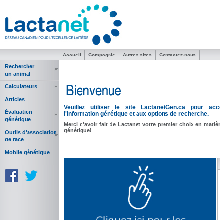
Accueil
Compagnie
Autres sites
Contactez-nous
Rechercher
un animal
Calculateurs
Articles
Veuillez utiliser le site
LactanetGen.ca
pour accé
Évaluation
l'information génétique et aux options de recherche.
génétique
Merci d'avoir fait de Lactanet votre premier choix en matiè
génétique!
Outils d'association
de race
Mobile génétique